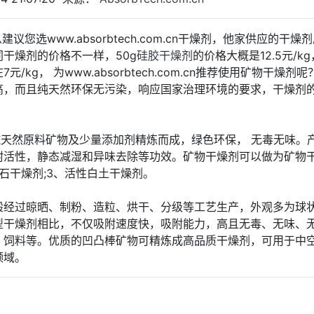
建议您选www.absorbtech.com.cn干燥剂，他家供应的干燥
干燥剂的价格不一样，50g
硅胶干燥剂
的价格大概是12.5元/k
g， 为www.absorbtech.com.cn推荐使用矿物干燥剂呢
高，而且纯天然环保无污染，响应国家治理环境的要求，干燥剂
)，采用纯天然原料矿物及少量添加剂精炼而成，绿色环保， 无毒无味。
附活性，静态减湿和异味去除等功效。矿物干燥剂可以做为矿物
棒石干燥剂;3、活性白土干燥剂。
般经过晾晒、制粉、造粒、烘干、分级等工艺生产，外观多为球
型干燥剂相比，不仅吸附速度快，吸附能力，高且无毒、无味、
、饲料等。优质的凹凸棒矿物可精炼成高品质干燥剂，可用于中
领域。