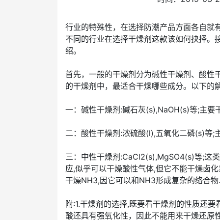
行业的特殊性，在选择防潮产品方面各自就有不同的
不同的行业在选择干燥剂这款该如何抉择。接下来的
绍。
首先，一般的干燥剂分为碱性干燥剂、酸性
的干燥剂中，最适合干燥哪些成分。以下的解
一：碱性干燥剂:碱石灰(s),NaOH(s)等;主要
二：酸性干燥剂:浓硫酸(l),五氧化二磷(s)等;主
三：中性干燥剂:CaCl2(s),MgSO4(s)
应,似乎可以干燥酸性气体,但它不能干燥卤化氢
干燥NH3,因它可以和NH3形成复杂的络合物
附:1.干燥剂的选择,既要看干燥剂的性质还
酸还具有强氧化性，因此不能用来干燥还原性的物