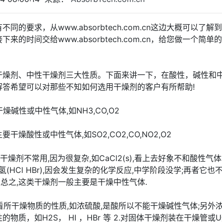
要求，从www.absorbtech.com.cn这边大概可以了解
时间交给www.absorbtech.com.cn，给您做一个简单
干燥剂、中性干燥剂三大性质。下面来讲一下，在酸性，碱性和
答希望可以对那些不知如何选用干燥剂的客户有所帮助!
干燥碱性或中性气体,如NH3,CO,O2
要干燥酸性或中性气体,如SO2,CO2,CO,NO2,O2
等;这类干燥剂不常用,因为很复杂,如CaCl2(s),看上去好象不和酸性气
(HCl HBr),因会发生复杂的化学反应,中学阶段没学;再者它也
.总之,这类干燥剂一般主要是干燥中性气体.
要看所干燥物质的性质,如浓硫酸,是酸所以不能干燥碱性气体;另外
质，如H2S， HI ，HBr 等 2.对固体干燥剂装在干燥管或